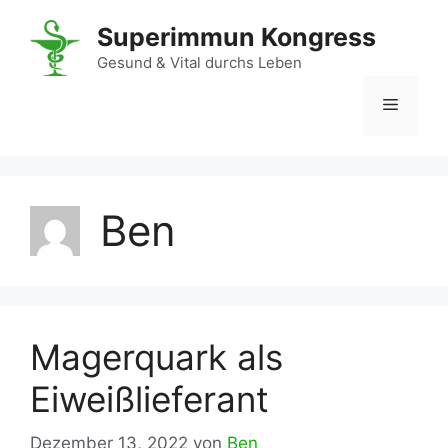
Zum
Superimmun Kongress
Inhalt
springen
Gesund & Vital durchs Leben
Menü
Ben
Magerquark als
Eiweißlieferant
Dezember 13, 2022
von
Ben