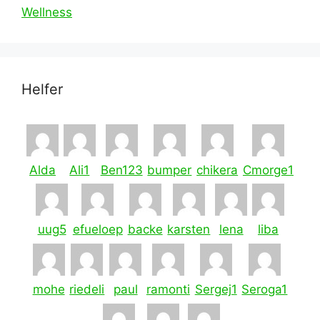
Wellness
Helfer
Alda
Ali1
Ben123
bumper
chikera
Cmorge1
uug5
efueloep
backe
karsten
lena
liba
mohe
riedeli
paul
ramonti
Sergej1
Seroga1