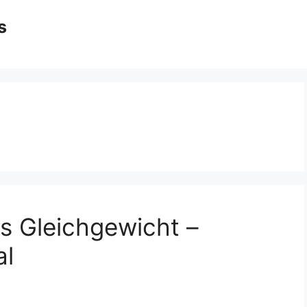
s
es Gleichgewicht –
al