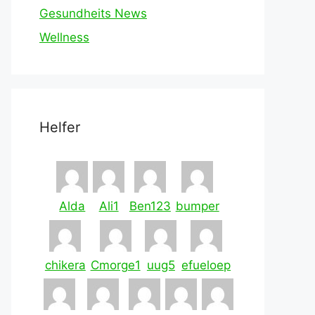
Gesundheits News
Wellness
Helfer
Alda
Ali1
Ben123
bumper
chikera
Cmorge1
uug5
efueloep