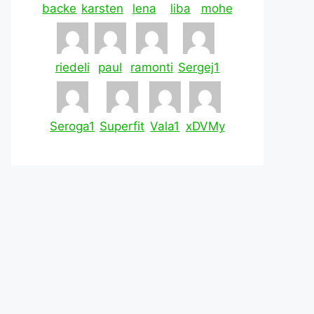
backe
karsten
lena
liba
mohe
riedeli
paul
ramonti
Sergej1
Seroga1
Superfit
Vala1
xDVMy