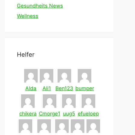
Gesundheits News
Wellness
Helfer
Alda
Ali1
Ben123
bumper
chikera
Cmorge1
uug5
efueloep